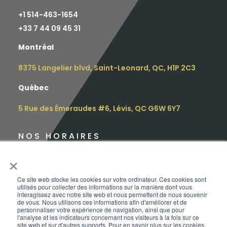
+1 514-463-1654
+
33 7 44 09 45 31
Montréal
8375 Langelier blvd, Saint-Leonard, QC, H1P 2C3
Québec
5 Rue des Émeraudes #6, Lévis, QC G6W 6Y7
NOS HORAIRES
×
Lundi : 9h – 16h30
Mardi : 9h – 16h30
Ce site web stocke les cookies sur votre ordinateur. Ces cookies sont
utilisés pour collecter des informations sur la manière dont vous
interagissez avec notre site web et nous permettent de nous souvenir
Mercredi : 12h – 17h
de vous. Nous utilisons ces informations afin d'améliorer et de
personnaliser votre expérience de navigation, ainsi que pour
l'analyse et les indicateurs concernant nos visiteurs à la fois sur ce
Jeudi : 10h – 18h
site web et sur d'autres supports. Pour en savoir plus sur les cookies