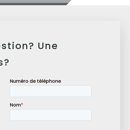
estion? Une
s?