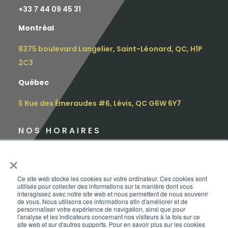
+
33 7 44 09 45 31
Montréal
8375 boulevard Langelier, Saint-Léonard, QC, H1P
2C3
Québec
5 Rue des Émeraudes #6, Lévis, QC G6W 6Y7
NOS HORAIRES
Lundi : 9h – 16h30
×
Mardi : 9h – 16h30
Ce site web stocke les cookies sur votre ordinateur. Ces cookies sont
utilisés pour collecter des informations sur la manière dont vous
Mercredi : 12h – 17h
interagissez avec notre site web et nous permettent de nous souvenir
de vous. Nous utilisons ces informations afin d'améliorer et de
personnaliser votre expérience de navigation, ainsi que pour
Jeudi : 10h – 18h
l'analyse et les indicateurs concernant nos visiteurs à la fois sur ce
site web et sur d'autres supports. Pour en savoir plus sur les cookies