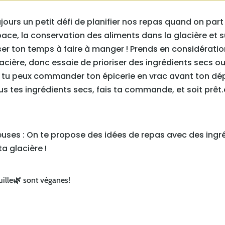
ujours un petit défi de planifier nos repas quand on par
pace, la conservation des aliments dans la glacière et 
ser ton temps à faire à manger ! Prends en considérati
cière, donc essaie de prioriser des ingrédients secs ou
, tu peux commander ton épicerie en vrac avant ton dép
 tous tes ingrédients secs, fais ta commande, et soit prê
euses : On te propose des idées de repas avec des ingréd
ta glacière !
uille
⁠🌿
sont véganes!