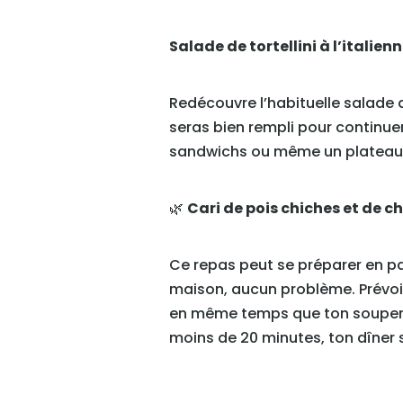
Salade de tortellini à l’italien
Redécouvre l’habituelle salade 
seras bien rempli pour continuer
sandwichs ou même un plateau d
🌿
Cari de pois chiches et de c
Ce repas peut se préparer en part
maison, aucun problème. Prévois
en même temps que ton souper la 
moins de 20 minutes, ton dîner s