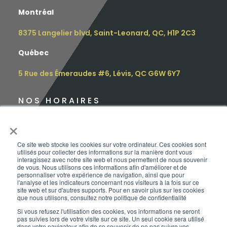
Montréal
8375 Langelier blvd, Saint-Leonard, QC, H1P 2C3
Québec
5 Rue des Émeraudes #6, Lévis, QC G6W 6Y7
NOS HORAIRES
×
Lundi : 9h – 16h30
Mardi : 9h – 16h30
Ce site web stocke les cookies sur votre ordinateur. Ces cookies sont
utilisés pour collecter des informations sur la manière dont vous
interagissez avec notre site web et nous permettent de nous souvenir
Mercredi : 12h – 17h
de vous. Nous utilisons ces informations afin d'améliorer et de
personnaliser votre expérience de navigation, ainsi que pour
l'analyse et les indicateurs concernant nos visiteurs à la fois sur ce
Jeudi : 10h – 18h
site web et sur d'autres supports. Pour en savoir plus sur les cookies
que nous utilisons, consultez notre politique de confidentialité
Vendredi : 9h – 15h
Si vous refusez l'utilisation des cookies, vos informations ne seront
pas suivies lors de votre visite sur ce site. Un seul cookie sera utilisé
Samedi :
sur rendez-vous
dans votre navigateur afin de se souvenir de ne pas suivre vos