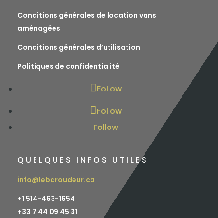
Conditions générales de location vans
aménagées
Conditions générales d’utilisation
Politiques de confidentialité
Follow
Follow
Follow
QUELQUES INFOS UTILES
info@lebaroudeur.ca
+1 514-463-1654
+
33 7 44 09 45 31