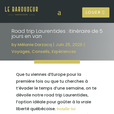
LOUER
Road trip Laurentides : itinéraire de 5
jours en van
by
Mélanie Darzacq
Juin 25, 2026
Voyages
,
Conseils
,
Expériences
Que tu viennes d’Europe pour la
première fois ou que tu cherches à
t’évader le temps d’une semaine, on te
dévoile notre road trip Laurentides,
l’option idéale pour goûter à la vraie
liberté québécoise.
Installe-toi