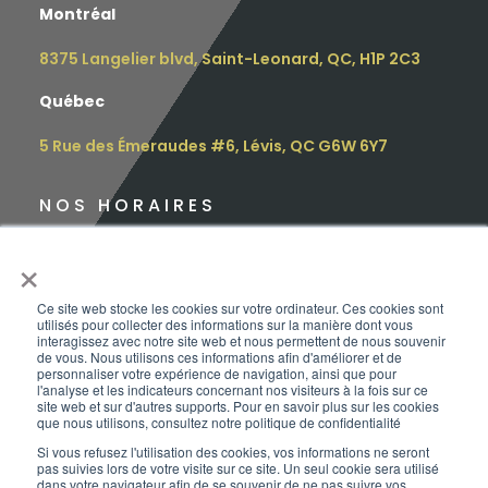
Montréal
8375 Langelier blvd, Saint-Leonard, QC, H1P 2C3
Québec
5 Rue des Émeraudes #6, Lévis, QC G6W 6Y7
NOS HORAIRES
Lundi : 9h – 16h30
×
Mardi : 9h – 16h30
Ce site web stocke les cookies sur votre ordinateur. Ces cookies sont
utilisés pour collecter des informations sur la manière dont vous
Mercredi : 12h – 17h
interagissez avec notre site web et nous permettent de nous souvenir
de vous. Nous utilisons ces informations afin d'améliorer et de
personnaliser votre expérience de navigation, ainsi que pour
Jeudi : 10h – 18h
l'analyse et les indicateurs concernant nos visiteurs à la fois sur ce
site web et sur d'autres supports. Pour en savoir plus sur les cookies
que nous utilisons, consultez notre politique de confidentialité
Vendredi : 9h – 15h
Si vous refusez l'utilisation des cookies, vos informations ne seront
pas suivies lors de votre visite sur ce site. Un seul cookie sera utilisé
Samedi :
sur rendez-vous
dans votre navigateur afin de se souvenir de ne pas suivre vos