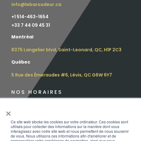
info@lebaroudeur.ca
+1 514-463-1654
+
33 7 44 09 45 31
Montréal
8375 Langelier blvd, Saint-Leonard, QC, H1P 2C3
Québec
5 Rue des Émeraudes #6, Lévis, QC G6W 6Y7
NOS HORAIRES
Lundi : 9h – 16h30
×
Mardi : 9h – 16h30
Ce site web stocke les cookies sur votre ordinateur. Ces cookies sont
utilisés pour collecter des informations sur la manière dont vous
Mercredi : 12h – 17h
interagissez avec notre site web et nous permettent de nous souvenir
de vous. Nous utilisons ces informations afin d'améliorer et de
personnaliser votre expérience de navigation, ainsi que pour