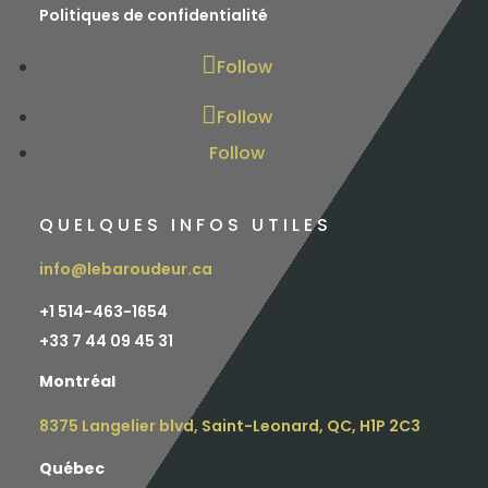
Politiques de confidentialité
Follow
Follow
Follow
QUELQUES INFOS UTILES
info@lebaroudeur.ca
+1 514-463-1654
+
33 7 44 09 45 31
Montréal
8375 Langelier blvd, Saint-Leonard, QC, H1P 2C3
Québec