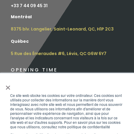
+
33 7 44 09 45 31
Montréal
8375 blv. Langelier, Saint-Leonard, QC, H1P 2C3
Québec
5 Rue des Émeraudes #6, Lévis, QC G6W 6Y7
OPENING TIME
×
Monday: 9 am – 4.30 pm
Tuesday: 9 am – 4.30 pm
Ce site web stocke les cookies sur votre ordinateur. Ces cookies sont
utilisés pour collecter des informations sur la manière dont vous
interagissez avec notre site web et nous permettent de nous souvenir
Wednesday: 12 pm – 5.00 pm
de vous. Nous utilisons ces informations afin d'améliorer et de
personnaliser votre expérience de navigation, ainsi que pour
l'analyse et les indicateurs concernant nos visiteurs à la fois sur ce
Thursday: 10 am – 6.00 pm
site web et sur d'autres supports. Pour en savoir plus sur les cookies
que nous utilisons, consultez notre politique de confidentialité
Friday: 9 am – 3.00 pm