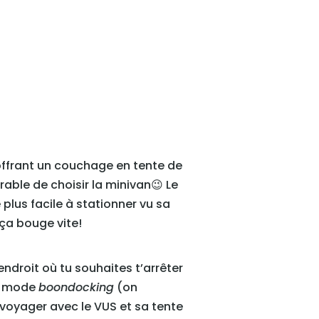
 offrant un couchage en tente de
érable de choisir la minivan😉 Le
 plus facile à stationner vu sa
 ça bouge vite!
endroit où tu souhaites t’arrêter
en mode
boondocking
(on
s voyager avec le VUS et sa tente