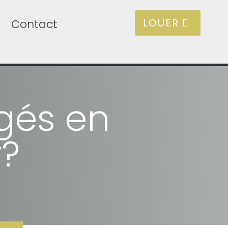
LOUER
Contact
gés en
r?