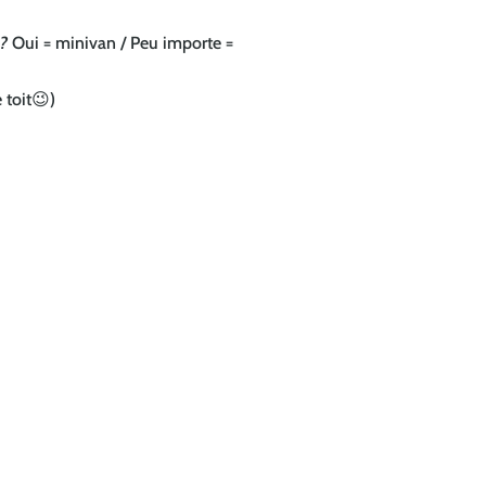
)?
Oui = minivan / Peu importe =
 toit😉)