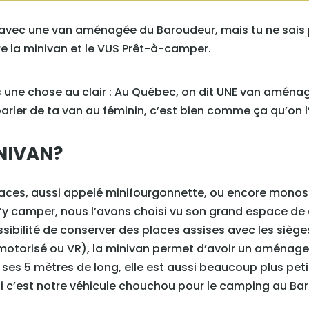
p avec une van aménagée du Baroudeur, mais tu ne sais
tre la minivan et le VUS Prêt-à-camper.
une chose au clair : Au Québec, on dit UNE van aménag
arler de ta van au féminin, c’est bien comme ça qu’on l’
INIVAN?
places, aussi appelé minifourgonnette, ou encore monos
’y camper, nous l’avons choisi vu son grand espace de
sibilité de conserver des places assises avec les sièg
otorisé ou VR), la minivan permet d’avoir un aménage
 ses 5 mètres de long, elle est aussi beaucoup plus pet
oi c’est notre véhicule chouchou pour le camping au Ba