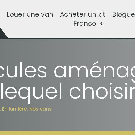
Louer une van
Acheter un kit
Blogue
France
cules aména
 lequel choisi
,
En lumière
,
Nos vans