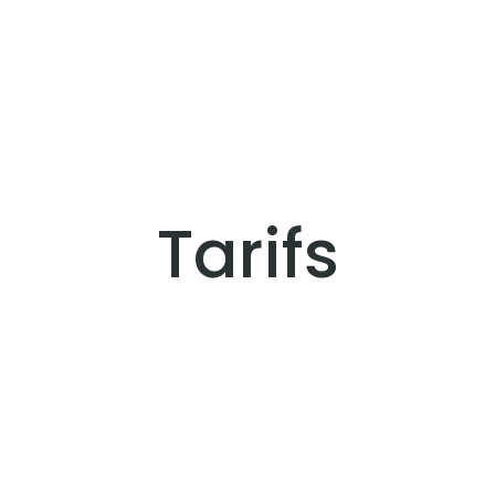
Tarifs
SON
HA
r au 31 Octobre
du 19 
minimum)
(5 jour