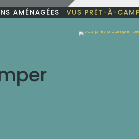
NS AMÉNAGÉES
VUS PRÊT-À-CAM
amper
VUS
it