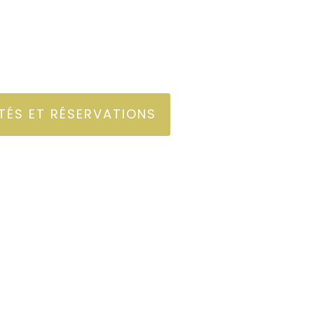
À PARTIR DE
160$/jour
ITÉS ET RÉSERVATIONS
ent pas
e routière minimum 24/7 (obligatoire)
ligatoire)
es