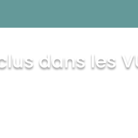
clus dans les 
POUR LE COUCHAGE
Nos tentes de toit s’ouvrent et se
ferment en
quelques minutes
:
Équipée de
moustiquaires
sur toutes