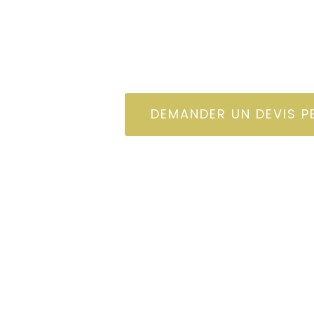
À PARTIR D
125
$/jou
DEMANDER UN DEVIS P
Inclus dans la location
220km/jour - cumulable sur
séjour
Les équipements de cuisine
Une tente de toit et l'amé
cuisine