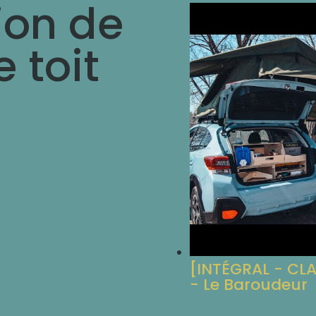
ion de
e toit
e où vais-je dormir ? Une
? Est-ce compliqué ?
[INTÉGRAL - CL
- Le Baroudeur