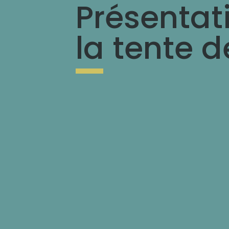
Présentat
la tente d
S’il n’y a pas de lit dans la voitur
tente de toit ? Comment ça s’ouvre 
vanlife