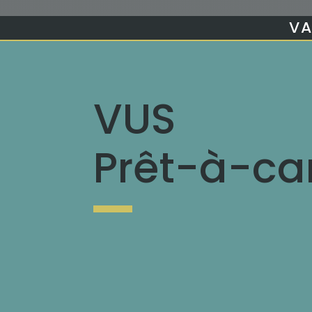
VA
VUS
Prêt-à-c
prêt-à-camper
tentes de to
boîtes cuisine