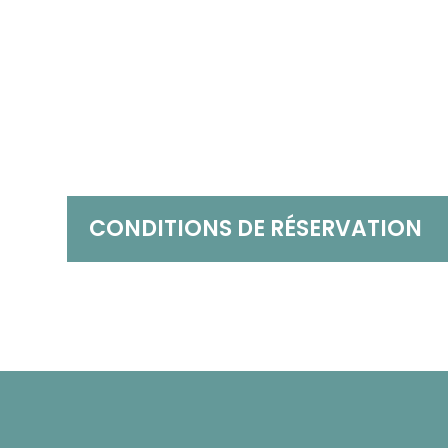
Un road book plein de bons
Service personnalisé avant 
durant ton voyage.
CONDITIONS DE RÉSERVATION