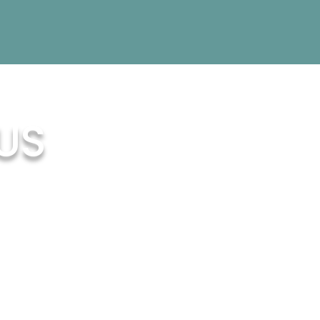
VUS
CÔTÉ CUISINE
Tout ce qu’il te faut pour cuisiner des
petits plats réconfortants, même en
pleine nature :