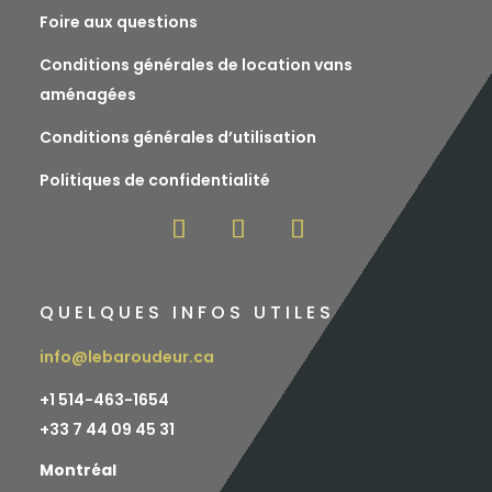
Foire aux questions
Conditions générales de location vans
aménagées
Conditions générales d’utilisation
Politiques de confidentialité
QUELQUES INFOS UTILES
info@lebaroudeur.ca
+1 514-463-1654
+
33 7 44 09 45 31
Montréal