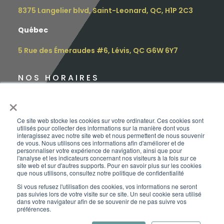
8375 Langelier blvd, Saint-Leonard, QC, H1P 2C3
Québec
5 Rue des Émeraudes #6, Lévis, QC G6W 6Y7
NOS HORAIRES
×
Lundi : 9h – 16h30
Mardi : 9h – 16h30
Ce site web stocke les cookies sur votre ordinateur. Ces cookies sont
utilisés pour collecter des informations sur la manière dont vous
interagissez avec notre site web et nous permettent de nous souvenir
Mercredi : 12h – 17h
de vous. Nous utilisons ces informations afin d'améliorer et de
personnaliser votre expérience de navigation, ainsi que pour
l'analyse et les indicateurs concernant nos visiteurs à la fois sur ce
Jeudi : 10h – 18h
site web et sur d'autres supports. Pour en savoir plus sur les cookies
que nous utilisons, consultez notre politique de confidentialité
Vendredi : 9h – 15h
Si vous refusez l'utilisation des cookies, vos informations ne seront
pas suivies lors de votre visite sur ce site. Un seul cookie sera utilisé
Samedi :
sur rendez-vous
dans votre navigateur afin de se souvenir de ne pas suivre vos
préférences.
Dimanche : FERMÉ