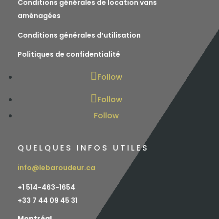
Conditions générales de location vans
aménagées
Conditions générales d’utilisation
Politiques de confidentialité
Follow
Follow
Follow
QUELQUES INFOS UTILES
info@lebaroudeur.ca
+1 514-463-1654
+
33 7 44 09 45 31
Montréal