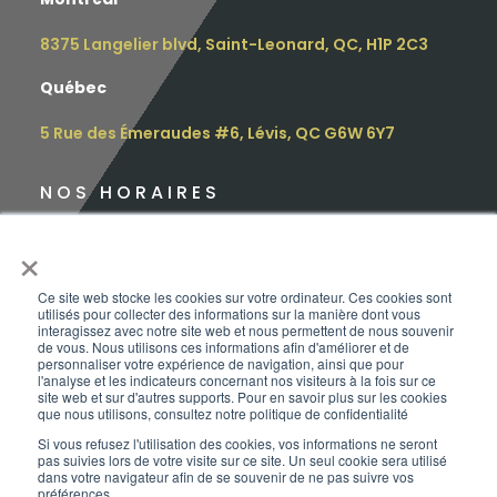
8375 Langelier blvd, Saint-Leonard, QC, H1P 2C3
Québec
5 Rue des Émeraudes #6, Lévis, QC G6W 6Y7
NOS HORAIRES
Lundi : 9h – 16h30
×
Mardi : 9h – 16h30
Ce site web stocke les cookies sur votre ordinateur. Ces cookies sont
utilisés pour collecter des informations sur la manière dont vous
Mercredi : 12h – 17h
interagissez avec notre site web et nous permettent de nous souvenir
de vous. Nous utilisons ces informations afin d'améliorer et de
personnaliser votre expérience de navigation, ainsi que pour
Jeudi : 10h – 18h
l'analyse et les indicateurs concernant nos visiteurs à la fois sur ce
site web et sur d'autres supports. Pour en savoir plus sur les cookies
que nous utilisons, consultez notre politique de confidentialité
Vendredi : 9h – 15h
Si vous refusez l'utilisation des cookies, vos informations ne seront
pas suivies lors de votre visite sur ce site. Un seul cookie sera utilisé
Samedi :
sur rendez-vous
dans votre navigateur afin de se souvenir de ne pas suivre vos
préférences.