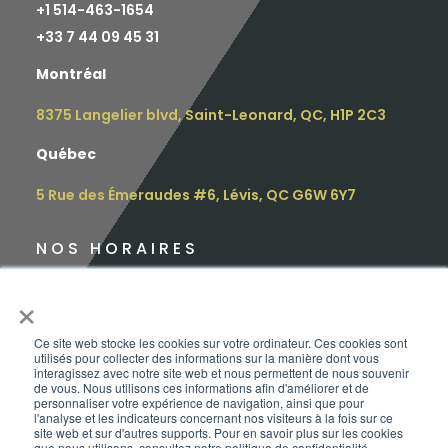
+1 514-463-1654
+
33 7 44 09 45 31
Montréal
8375 Langelier blvd, Saint-Leonard, QC, H1P 2C3
Québec
5 Rue des Émeraudes #6, Lévis, QC G6W 6Y7
NOS HORAIRES
Lundi : 9h – 16h30
×
Mardi : 9h – 16h30
Ce site web stocke les cookies sur votre ordinateur. Ces cookies sont
utilisés pour collecter des informations sur la manière dont vous
Mercredi : 12h – 17h
interagissez avec notre site web et nous permettent de nous souvenir
de vous. Nous utilisons ces informations afin d'améliorer et de
personnaliser votre expérience de navigation, ainsi que pour
Jeudi : 10h – 18h
l'analyse et les indicateurs concernant nos visiteurs à la fois sur ce
site web et sur d'autres supports. Pour en savoir plus sur les cookies
que nous utilisons, consultez notre politique de confidentialité