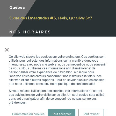
Québec
5 Rue des Émeraudes #6, Lévis, QC G6W 6Y7
NOS HORAIRES
Lundi : 9h – 16h30
×
Mardi : 9h – 16h30
Ce site web stocke les cookies sur votre ordinateur. Ces cookies sont
utilisés pour collecter des informations sur la manière dont vous
Mercredi : 12h – 17h
interagissez avec notre site web et nous permettent de nous souvenir
de vous. Nous utilisons ces informations afin d'améliorer et de
personnaliser votre expérience de navigation, ainsi que pour
Jeudi : 10h – 18h
l'analyse et les indicateurs concernant nos visiteurs à la fois sur ce
site web et sur d'autres supports. Pour en savoir plus sur les cookies
que nous utilisons, consultez notre politique de confidentialité
Vendredi : 9h – 15h
Si vous refusez l'utilisation des cookies, vos informations ne seront
pas suivies lors de votre visite sur ce site. Un seul cookie sera utilisé
Samedi :
sur rendez-vous
dans votre navigateur afin de se souvenir de ne pas suivre vos
préférences.
Dimanche : FERMÉ
Copyright | ©Le Baroudeur-Vanpackers | 2026
Paramètres du cookies
Tout accepter
Tout refuser