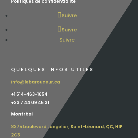
Politiques de confidentialité
Suivre
Suivre
Suivre
QUELQUES INFOS UTILES
info@lebaroudeur.ca
+1 514-463-1654
+
33 7 44 09 45 31
Montréal
8375 boulevard Langelier, Saint-Léonard, QC, H1P
2C3