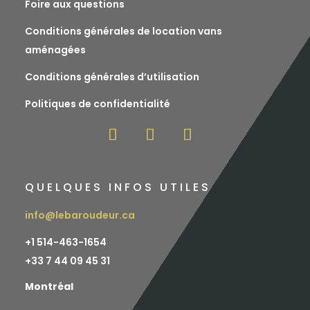
Foire aux questions
Conditions générales de location vans
aménagées
Conditions générales d’utilisation
Politiques de confidentialité
QUELQUES INFOS UTILES
info@lebaroudeur.ca
+1 514-463-1654
+
33 7 44 09 45 31
Montréal