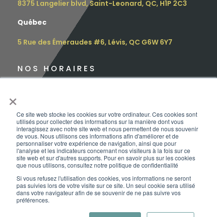
8375 Langelier blvd, Saint-Leonard, QC, H1P 2C3
Québec
5 Rue des Émeraudes #6, Lévis, QC G6W 6Y7
NOS HORAIRES
Lundi : 9h – 16h30
×
Mardi : 9h – 16h30
Ce site web stocke les cookies sur votre ordinateur. Ces cookies sont
utilisés pour collecter des informations sur la manière dont vous
Mercredi : 12h – 17h
interagissez avec notre site web et nous permettent de nous souvenir
de vous. Nous utilisons ces informations afin d'améliorer et de
personnaliser votre expérience de navigation, ainsi que pour
Jeudi : 10h – 18h
l'analyse et les indicateurs concernant nos visiteurs à la fois sur ce
site web et sur d'autres supports. Pour en savoir plus sur les cookies
que nous utilisons, consultez notre politique de confidentialité
Vendredi : 9h – 15h
Si vous refusez l'utilisation des cookies, vos informations ne seront
pas suivies lors de votre visite sur ce site. Un seul cookie sera utilisé
Samedi :
sur rendez-vous
dans votre navigateur afin de se souvenir de ne pas suivre vos
préférences.
Dimanche : FERMÉ