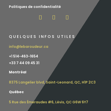
Politiques de confidentialité
QUELQUES INFOS UTILES
info@lebaroudeur.ca
+1 514-463-1654
+
33 7 44 09 45 31
Montréal
8375 Langelier blvd, Saint-Leonard, QC, H1P 2C3
Québec
5 Rue des Émeraudes #6, Lévis, QC G6W 6Y7