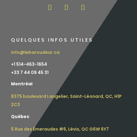
QUELQUES INFOS UTILES
info@lebaroudeur.ca
+1 514-463-1654
+
33 7 44 09 45 31
Montréal
8375 boulevard Langelier, Saint-Léonard, QC, H1P
2C3
Québec
5 Rue des Émeraudes #6, Lévis, QC G6W 6Y7