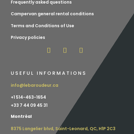
Frequently asked questions
Campervan general rental conditions
Terms and Conditions of Use
Privacy policies
USEFUL INFORMATIONS
info@lebaroudeur.ca
+1 514-463-1654
+
33 7 44 09 45 31
Montréal
8375 Langelier blvd, Saint-Leonard, QC, H1P 2C3