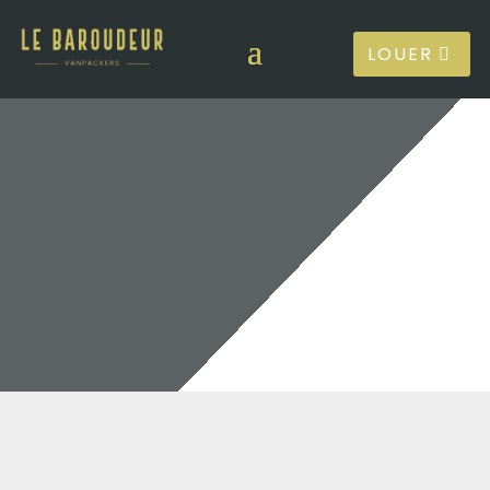
LOUER
GALLERY
Roadtrippin in
pictures