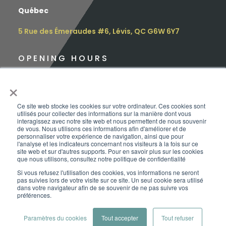
Québec
5 Rue des Émeraudes #6, Lévis, QC G6W 6Y7
OPENING HOURS
Monday: 9 am – 4.30 pm
×
Tuesday: 9 am – 4.30 pm
Ce site web stocke les cookies sur votre ordinateur. Ces cookies sont
utilisés pour collecter des informations sur la manière dont vous
Wednesday: 12 pm – 5.00 pm
interagissez avec notre site web et nous permettent de nous souvenir
de vous. Nous utilisons ces informations afin d'améliorer et de
personnaliser votre expérience de navigation, ainsi que pour
Thursday: 10 am – 6.00 pm
l'analyse et les indicateurs concernant nos visiteurs à la fois sur ce
site web et sur d'autres supports. Pour en savoir plus sur les cookies
que nous utilisons, consultez notre politique de confidentialité
Friday: 9 am – 3.00 pm
Si vous refusez l'utilisation des cookies, vos informations ne seront
pas suivies lors de votre visite sur ce site. Un seul cookie sera utilisé
Saturday:
Appointment only
dans votre navigateur afin de se souvenir de ne pas suivre vos
préférences.
Sunday: CLOSED
Copyright | ©Le Baroudeur-Vanpackers | 2026
Paramètres du cookies
Tout accepter
Tout refuser